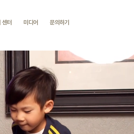
 센터
미디어
문의하기