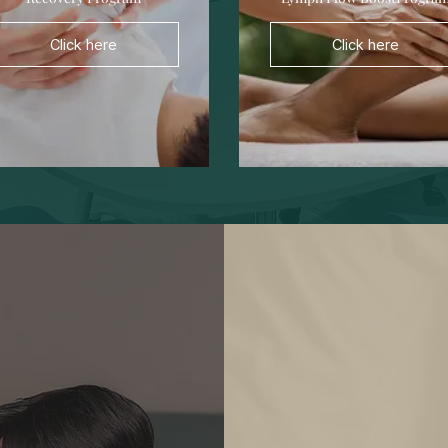
Click here
Click here